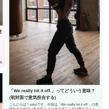
意
け
05
「We really hit it off.」ってどういう意味？
(初対面で意気投合する)
こんにちは！yokoです。今回は「We really hit it off.」の意
味をまとめていきます！ とりあえずここだけ覚えて！！