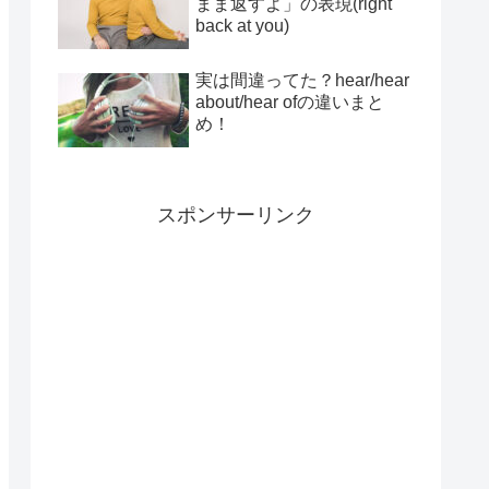
まま返すよ」の表現(right
back at you)
実は間違ってた？hear/hear
about/hear ofの違いまと
め！
スポンサーリンク