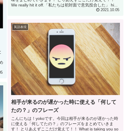
We really hit it off.「私たちは初対面で意気投合した」 hi...
2021.10.05
英語表現
と
ため
05
相手が来るのが遅かった時に使える「何して
たの？」のフレーズ
こんにちは！yokoです。今回は相手が来るのが遅かった時
に使える「何してたの？」のフレーズをまとめていきま
す！ とりあえずここだけ覚えて！！ What is taking you so