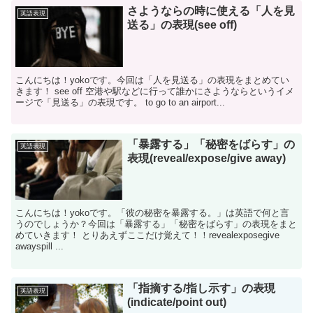
さようならの時に使える「人を見
英語表現
送る」の表現(see off)
こんにちは！yokoです。今回は「人を見送る」の表現をまとめてい
きます！ see off 空港や駅などに行って誰かにさようならというイメ
ージで「見送る」の表現です。 to go to an airport...
「暴露する」「秘密をばらす」の
英語表現
表現(reveal/expose/give away)
こんにちは！yokoです。「彼の秘密を暴露する。」は英語で何と言
うのでしょうか？今回は「暴露する」「秘密をばらす」の表現をまと
めていきます！ とりあえずここだけ覚えて！！revealexposegive
awayspill ...
「指摘する/指し示す」の表現
英語表現
(indicate/point out)