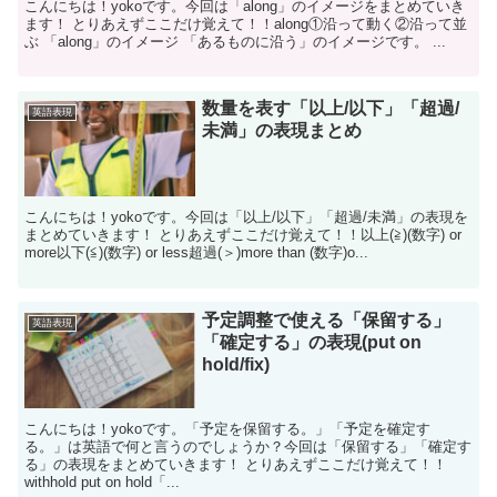
こんにちは！yokoです。今回は「along」のイメージをまとめていき
ます！ とりあえずここだけ覚えて！！along①沿って動く②沿って並
ぶ 「along」のイメージ 「あるものに沿う」のイメージです。 ...
数量を表す「以上/以下」「超過/
英語表現
未満」の表現まとめ
こんにちは！yokoです。今回は「以上/以下」「超過/未満」の表現を
まとめていきます！ とりあえずここだけ覚えて！！以上(≧)(数字) or
more以下(≦)(数字) or less超過(＞)more than (数字)o...
予定調整で使える「保留する」
英語表現
「確定する」の表現(put on
hold/fix)
こんにちは！yokoです。「予定を保留する。」「予定を確定す
る。」は英語で何と言うのでしょうか？今回は「保留する」「確定す
る」の表現をまとめていきます！ とりあえずここだけ覚えて！！
withhold put on hold「...