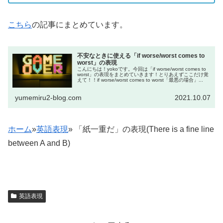
こちら
の記事にまとめています。
不安なときに使える「if worse/worst comes to
worst」の表現
こんにちは！yokoです。今回は「if worse/worst comes to
worst」の表現をまとめていきます！とりあえずここだけ覚
えて！！if worse/worst comes to worst「最悪の場合」...
yumemiru2-blog.com
2021.10.07
ホーム
»
英語表現
»
「紙一重だ」の表現(There is a fine line
between A and B)
英語表現