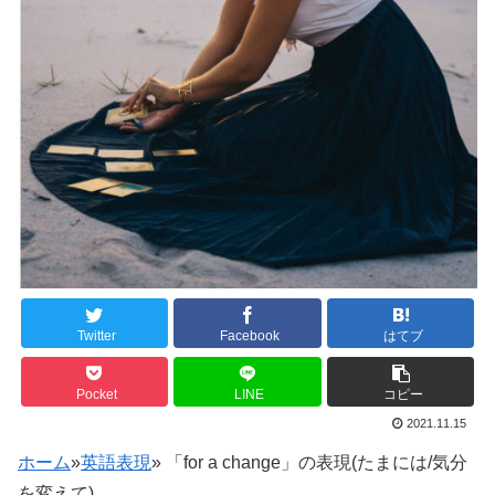
Twitter
Facebook
はてブ
Pocket
LINE
コピー
2021.11.15
ホーム
»
英語表現
»
「for a change」の表現(たまには/気分
を変えて)