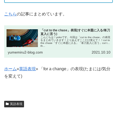
こちら
の記事にまとめています。
「cut to the chase」表現(すぐに本題に入る/単刀
直入に言う)
こんにちは！yokoです。今回は「cut to the chase」の表現
をまとめていきます！とりあえずここだけ覚えて！！cut to
the chase「すぐに本題に入る」「単刀直入に言う」cut to
th...
yumemiru2-blog.com
2021.10.10
ホーム
»
英語表現
»
「for a change」の表現(たまには/気分
を変えて)
英語表現