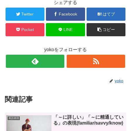
シェアする
Twitter
Facebook
はてブ
Pocket
LINE
コピー
yokoをフォローする
yoko
関連記事
「～に詳しい」「～に精通してい
英語表現
る」の表現(familiar/savvy/know)