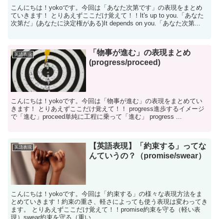
こんにちは！yokoです。今回は「あなた次第です」の表現をまとめ
ていきます！ とりあえずここだけ覚えて！！It's up to you.「あなた
次第だ」(あなたに決定権がある)It depends on you.「あなた次第...
「物事が進む」の表現まとめ
英語表現
(progress/proceed)
こんにちは！yokoです。今回は「物事が進む」の表現をまとめてい
きます！ とりあえずここだけ覚えて！！ progress進歩するイメージ
で「進む」proceed単純に工程に乗って「進む」 progress ...
【英語表現】「約束する」ってな
英語表現
んていうの？（promise/swear）
こんにちは！yokoです。今回は「約束する」の様々な表現方法をま
とめていきます！約束の重さ、軽さによっても使う表現は変わってき
ます。 とりあえずここだけ覚えて！！promise約束を守る（軽い表
現）swear約束を守る（重い...