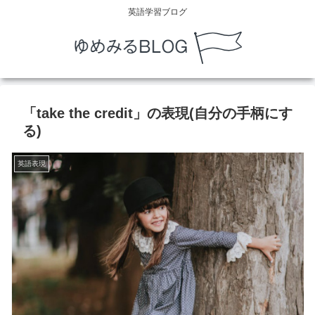
英語学習ブログ
「take the credit」の表現(自分の手柄にす
る)
英語表現