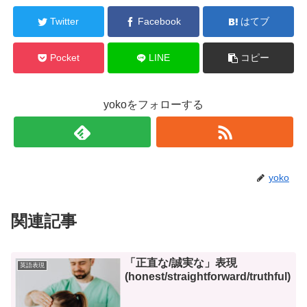
Twitter
Facebook
はてブ
Pocket
LINE
コピー
yokoをフォローする
yoko
関連記事
「正直な/誠実な」表現
英語表現
(honest/straightforward/truthful)