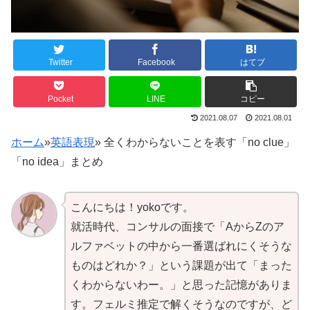
Twitter
Facebook
はてブ
Pocket
LINE
コピー
2021.08.07
2021.08.01
ホーム
»
英語表現
»
全くわからないことを表す「no clue」
「no idea」まとめ
こんにちは！yokoです。
就活時代、コンサルの面接で「AからZのア
ルファベットの中から一番選ばれにくそうな
ものはどれか？」という課題が出て「まった
くわからないわー。」と思った記憶がありま
す。フェルミ推定で解くそうなのですが、ど