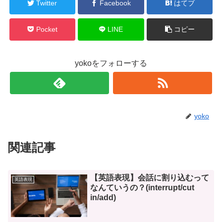
Twitter
Facebook
はてブ
Pocket
LINE
コピー
yokoをフォローする
yoko
関連記事
【英語表現】会話に割り込むって
英語表現
なんていうの？(interrupt/cut
in/add)