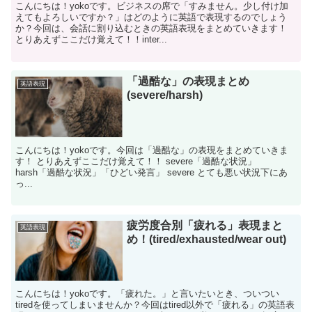
こんにちは！yokoです。ビジネスの席で「すみません。少し付け加
えてもよろしいですか？」はどのように英語で表現するのでしょう
か？今回は、会話に割り込むときの英語表現をまとめていきます！
とりあえずここだけ覚えて！！inter...
「過酷な」の表現まとめ
英語表現
(severe/harsh)
こんにちは！yokoです。今回は「過酷な」の表現をまとめていきま
す！ とりあえずここだけ覚えて！！ severe「過酷な状況」
harsh「過酷な状況」「ひどい発言」 severe とても悪い状況下にあ
っ...
疲労度合別「疲れる」表現まと
英語表現
め！(tired/exhausted/wear out)
こんにちは！yokoです。「疲れた。」と言いたいとき、ついつい
tiredを使ってしまいませんか？今回はtired以外で「疲れる」の英語表