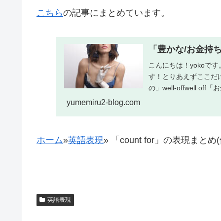
こちら
の記事にまとめています。
「豊かな/お金持ち」表現(
こんにちは！yokoで
す！とりあえずここだけ覚
の」well-offwell of
yumemiru2-blog.com
ホーム
»
英語表現
»
「count for」の表現まと
英語表現