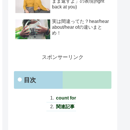
まま返すよ」の表現(right
back at you)
実は間違ってた？hear/hear
about/hear ofの違いまと
め！
スポンサーリンク
目次
count for
関連記事