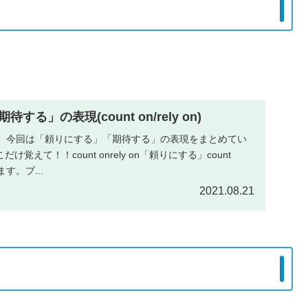
る」の表現(count on/rely on)
す。今回は「頼りにする」「期待する」の表現をまとめてい
覚えて！！count onrely on「頼りにする」count
す。ブ...
2021.08.21