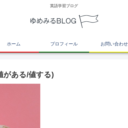
英語学習ブログ
ホーム
プロフィール
お問い合わせ
価値がある/値する)