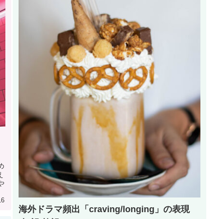
め
え
いや
16
海外ドラマ頻出「craving/longing」の表現