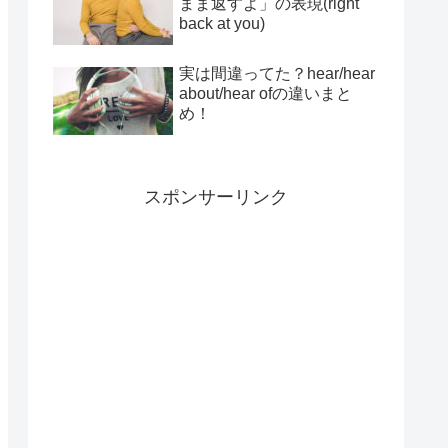
まま返すよ」の表現(right
back at you)
実は間違ってた？hear/hear
about/hear ofの違いまと
め！
スポンサーリンク