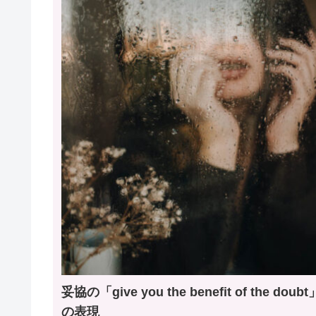
妥協の「give you the benefit of the doubt
の表現