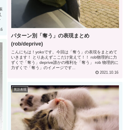
振
え
を
16
パターン別「奪う」の表現まとめ
(rob/deprive)
こんにちは！yokoです。今回は「奪う」の表現をまとめて
いきます！ とりあえずここだけ覚えて！！ rob物理的に力
ずくで「奪う」deprive誰かの権利を「奪う」 rob 物理的に
力ずくで「奪う」のイメージです...
2021.10.16
英語表現