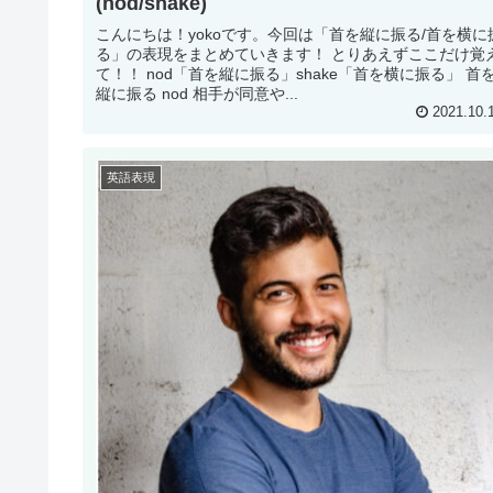
(nod/shake)
こんにちは！yokoです。今回は「首を縦に振る/首を横に
る」の表現をまとめていきます！ とりあえずここだけ覚
て！！ nod「首を縦に振る」shake「首を横に振る」 首
縦に振る nod 相手が同意や...
2021.10.
英語表現