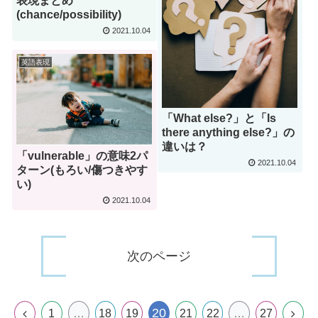
表現まとめ
(chance/possibility)
2021.10.04
英語表現
「What else?」と「Is
there anything else?」の
違いは？
「vulnerable」の意味2パ
2021.10.04
ターン(もろい/傷つきやす
い)
2021.10.04
次のページ
20
1
…
18
19
21
22
…
27