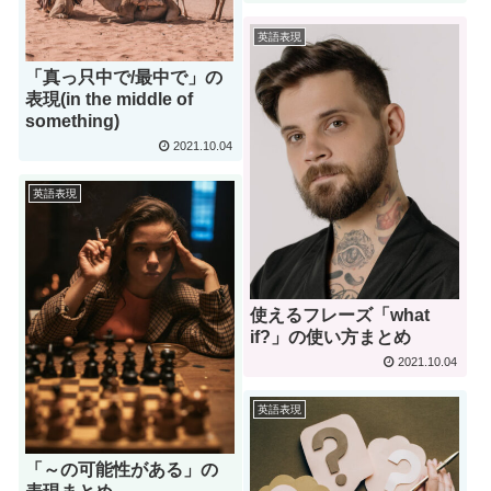
英語表現
「真っ只中で/最中で」の
表現(in the middle of
something)
2021.10.04
英語表現
使えるフレーズ「what
if?」の使い方まとめ
2021.10.04
英語表現
「～の可能性がある」の