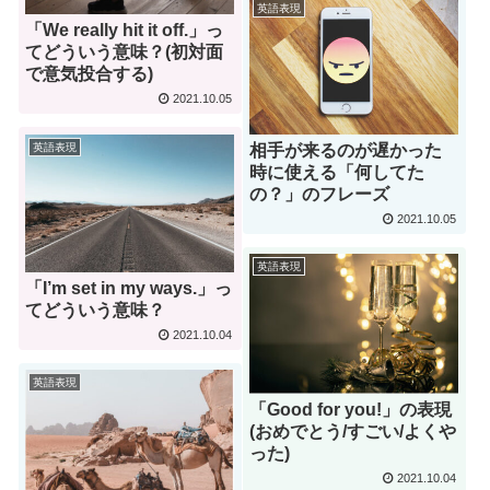
英語表現
「We really hit it off.」っ
てどういう意味？(初対面
で意気投合する)
2021.10.05
英語表現
相手が来るのが遅かった
時に使える「何してた
の？」のフレーズ
2021.10.05
英語表現
「I’m set in my ways.」っ
てどういう意味？
2021.10.04
英語表現
「Good for you!」の表現
(おめでとう/すごい/よくや
った)
2021.10.04