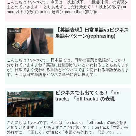
こんにちは！yokoです。今回は「以上/以下」「超過/未満」の表現を
まとめていきます！ とりあえずここだけ覚えて！！以上(≧)(数字) or
more以下(≦)(数字) or less超過(＞)more than (数字)o...
【英語表現】日常単語vsビジネス
英語表現
単語4パターン(rephrasing)
こんにちは！yokoです。日本語では、日常の言葉と敬語がしっかり
分かれていますよね？英語には区別がないといわれることもあります
が、日常でよく使われる単語とビジネスでよく使われる単語がありま
す。今回は日常単語をビジネス単語に言い換えて...
ビジネスでも出てくる！「on
英語表現
track」「off track」の表現
こんにちは！yokoです。今回は「on track」「off track」の表現をま
とめていきます！ とりあえずここだけ覚えて！！on track「本題から
外れずに」「正しく」off track「本題から外れて」「誤って」 ...