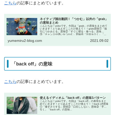
こちら
の記事にまとめています。
ネイティブ頻出動詞！「つかむ」以外の「grab」
の意味まとめ
こんにちは！yokoです。今回は「grab」の意味をまとめて
いきます！とりあえずここだけ覚えて！！grab意味①「強
引につかみとる」意味②「すぐに寝る・食べる」意味
③「チャンスや誘いをつかむ」意味④「注目をひく」「...
yumemiru2-blog.com
2021.09.02
「back off」の意味
こちら
の記事にまとめています。
使えるイディオム「back off」の意味3パターン
こんにちは！yokoです。今回は「back off」の表現をまと
めていきます！とりあえずここだけ覚えて！！back off意味
①「後ずさりする」意味②「口出ししない」意味③「手を
引く」「back off」の意味...