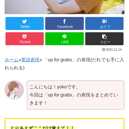
Twitter
Facebook
はてブ
Pocket
LINE
コピー
2021.11.14
ホーム
»
英語表現
»
「up for grabs」の表現(だれでも手に入
れられる)
こんにちは！yokoです。
今回は「up for grabs」の表現をまとめてい
きます！
とりあえずここだけ覚えて！！