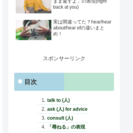
まま返すよ」の表現(right
back at you)
実は間違ってた？hear/hear
about/hear ofの違いまと
め！
スポンサーリンク
目次
talk to (人)
ask (人) for advice
consult (人)
「尋ねる」の表現