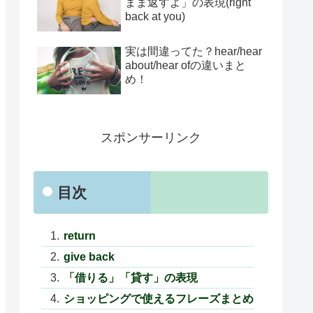
まま返すよ」の表現(right
back at you)
実は間違ってた？hear/hear
about/hear ofの違いまと
め！
スポンサーリンク
目次
return
give back
「借りる」「貸す」の表現
ショッピングで使えるフレーズまとめ