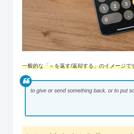
一般的な「～を返す/返却する」のイメージで
to give or send something back, or to put s