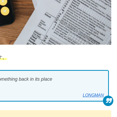
す。
omething back in its place
LONGMAN