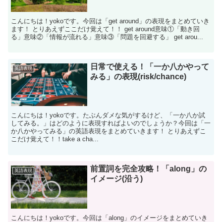
こんにちは！yokoです。今回は「get around」の表現をまとめていき
ます！ とりあえずここだけ覚えて！！ get around意味①「動き回
る」意味②「情報が流れる」意味③「問題を回避する」 get arou...
日常で使える！「一か八かやって
英語表現
みる」の表現(risk/chance)
こんにちは！yokoです。たぶんダメな気がするけど、「一か八か試
してみる。」はどのように表現すればよいのでしょうか？今回は「一
か八かやってみる」の英語表現をまとめていきます！ とりあえずこ
こだけ覚えて！！take a cha...
前置詞を完全攻略！「along」の
英語表現
イメージ(沿う)
こんにちは！yokoです。今回は「along」のイメージをまとめていき