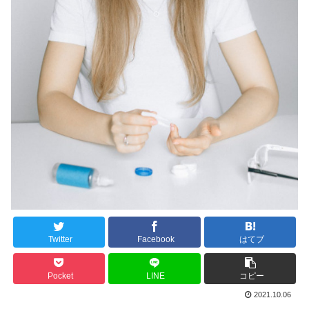
Twitter
Facebook
はてブ
Pocket
LINE
コピー
2021.10.06