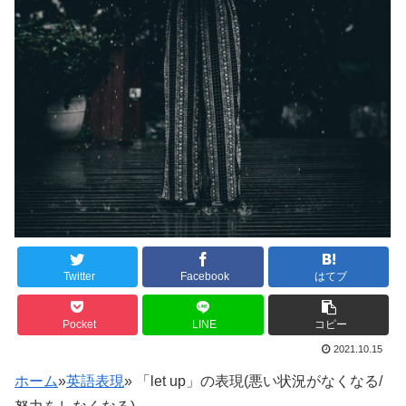
Twitter
Facebook
はてブ
Pocket
LINE
コピー
2021.10.15
ホーム
»
英語表現
»
「let up」の表現(悪い状況がなくなる/