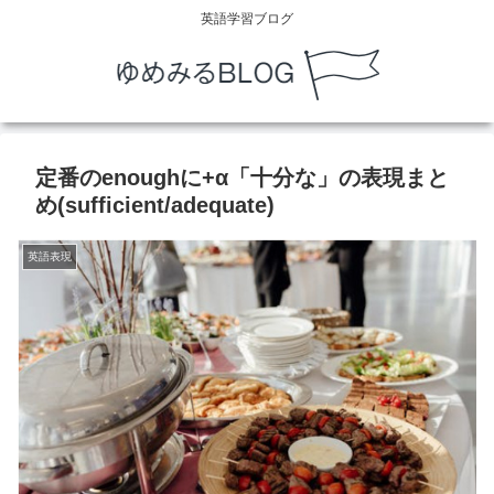
英語学習ブログ
定番のenoughに+α「十分な」の表現まと
め(sufficient/adequate)
英語表現