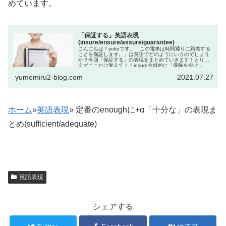
めています。
「保証する」英語表現
(insure/ensure/assure/guarantee)
こんにちは！yokoです。「この電車は時間通りに到着する
ことを保証します。」は英語でどのようにいうのでしょう
か？今回「保証する」の表現をまとめていきます！とりあ
えずここだけ覚えて！！insure金銭的に「保険を掛け...
yumemiru2-blog.com
2021.07.27
ホーム
»
英語表現
»
定番のenoughに+α「十分な」の表現ま
とめ(sufficient/adequate)
英語表現
シェアする