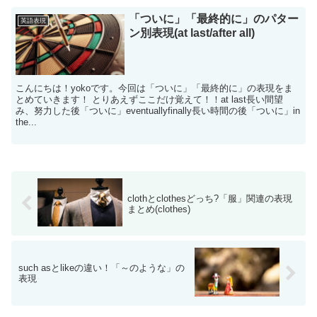
「ついに」「最終的に」のパター
英語表現
ン別表現(at last/after all)
こんにちは！yokoです。今回は「ついに」「最終的に」の表現をま
とめていきます！ とりあえずここだけ覚えて！！at last長い間望
み、努力した後「ついに」eventuallyfinally長い時間の後「ついに」in
the...
clothとclothesどっち?「服」関連の表現
まとめ(clothes)
such asとlikeの違い！「～のような」の
表現