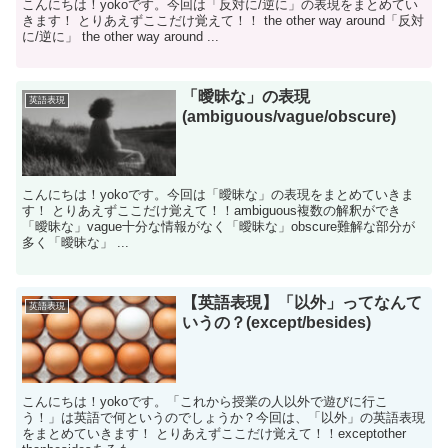
こんにちは！yokoです。今回は「反対に/逆に」の表現をまとめてい
きます！ とりあえずここだけ覚えて！！ the other way around「反対
に/逆に」 the other way around ...
「曖昧な」の表現
英語表現
(ambiguous/vague/obscure)
こんにちは！yokoです。今回は「曖昧な」の表現をまとめていきま
す！ とりあえずここだけ覚えて！！ambiguous複数の解釈ができ
「曖昧な」vague十分な情報がなく「曖昧な」obscure難解な部分が
多く「曖昧な」 ...
【英語表現】「以外」ってなんて
英語表現
いうの？(except/besides)
こんにちは！yokoです。「これから授業の人以外で遊びに行こ
う！」は英語で何というのでしょうか？今回は、「以外」の英語表現
をまとめていきます！ とりあえずここだけ覚えて！！exceptother