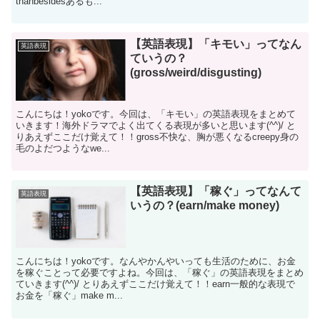
thanbesidesあるも...
【英語表現】「キモい」ってなん
英語表現
ていうの？
(gross/weird/disgusting)
こんにちは！yokoです。今回は、「キモい」の英語表現をまとめて
いきます！海外ドラマでよく出てくる表現が多いと思います(^^)/ と
りあえずここだけ覚えて！！gross不快な、胸が悪くなるcreepy身の
毛のよだつようなwe...
【英語表現】「稼ぐ」ってなんて
英語表現
いうの？(earn/make money)
こんにちは！yokoです。なんやかんやいっても生活のために、お金
を稼ぐことって必要ですよね。今回は、「稼ぐ」の英語表現をまとめ
ていきます(^^)/ とりあえずここだけ覚えて！！earn一般的な表現で
お金を「稼ぐ」make m...