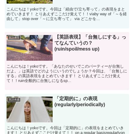
こんにちは！yokoです。今回は「経由で/立ち寄って」の表現をまと
めていきます！ とりあえずここだけ覚えて！！viaby way of「～を経
由して」stop over「～に立ち寄って」 via どこかを...
【英語表現】「台無しにする」っ
英語表現
てなんていうの？
(ruin/spoil/mess up)
こんにちは！yokoです。「あなたのせいでこのパーティーが台無し
だよ。」は英語でどのようにいうのでしょうか？今回は、「台無しに
する」の英語表現をまとめていきます！ とりあえずここだけ覚え
て！！ruin全般的に台無しになるsp...
「定期的に」の表現
英語表現
(regularly/periodically)
こんにちは！yokoです。今回は「定期的に」の表現をまとめていき
ます！ とりあえずここだけ覚えて！！ on a regular basisregularlyon