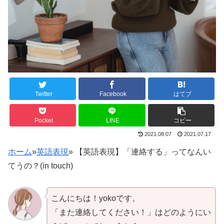
Twitter
Facebook
はてブ
Pocket
LINE
コピー
2021.08.07
2021.07.17
ホーム
»
英語表現
»
【英語表現】「連絡する」ってなんい
てうの？(in touch)
こんにちは！yokoです。
「また連絡してください！」はどのようにい