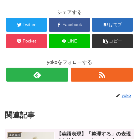
シェアする
Twitter
Facebook
はてブ
Pocket
LINE
コピー
yokoをフォローする
yoko
関連記事
【英語表現】「整理する」の表現
英語表現