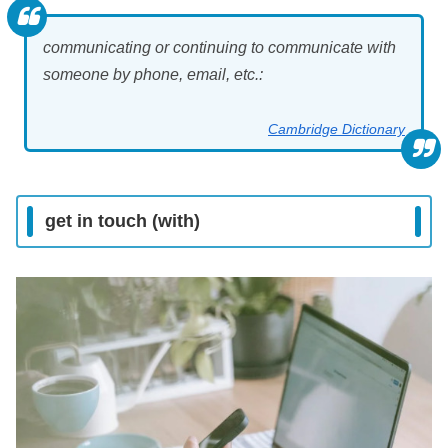
communicating or continuing to communicate with
someone by phone, email, etc.:
Cambridge Dictionary
get in touch (with)