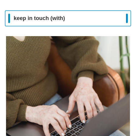
keep in touch (with)