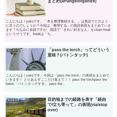
まとめ(arrange/organize)
こんにちは！yokoです。「本を整理整頓する。」は英語でどのよう
に言うのでしょうか？今回は「整理する」の英語表現をまとめていき
ます！ちなみに余談ですが、英語で「きれい好きな人」をclean freak
というそうです。freakは「ち...
「pass the torch」ってどういう
英語表現
意味？(バトンタッチ)
こんにちは！yokoです。今回は「pass the torch」の表現をまとめて
いきます！ とりあえずここだけ覚えて！！ pass the torchpass the
baton「バトンタッチする」 pass the...
目的地までの経路を表す「経由
英語表現
で/立ち寄って」の表現(via/stop
over)