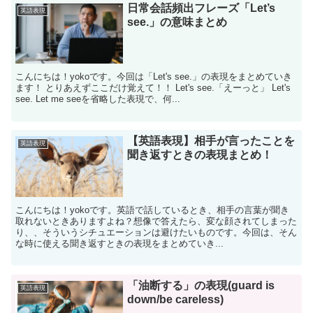
日常会話頻出フレーズ「Let’s
英語表現
see.」の意味まとめ
こんにちは！yokoです。今回は「Let's see.」の表現をまとめていき
ます！ とりあえずここだけ覚えて！！ Let's see.「えーっと」 Let's
see. Let me seeを省略した表現で、何...
【英語表現】相手が言ったことを
英語表現
聞き返すときの表現まとめ！
こんにちは！yokoです。英語で話しているとき、相手の言葉が聞き
取れないときありますよね？想像で答えたら、変な顔されてしまった
り、、そういうシチュエーションは避けたいものです。今回は、そん
な時に使える聞き返すときの表現をまとめていき...
「油断する」の表現(guard is
英語表現
down/be careless)