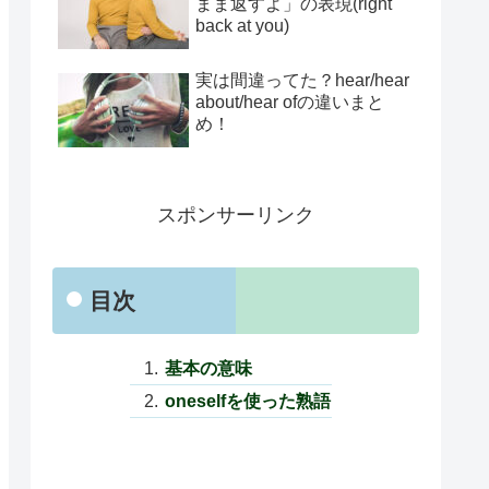
まま返すよ」の表現(right
back at you)
実は間違ってた？hear/hear
about/hear ofの違いまと
め！
スポンサーリンク
目次
基本の意味
oneselfを使った熟語