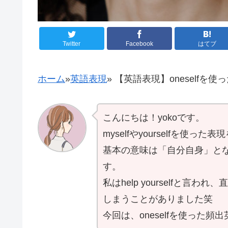
Twitter
Facebook
はてブ
ホーム
»
英語表現
»
【英語表現】oneselfを
こんにちは！yokoです。
myselfやyourselfを使
基本の意味は「自分自身」と
す。
私はhelp yourselfと
しまうことがありました笑
今回は、oneselfを使った