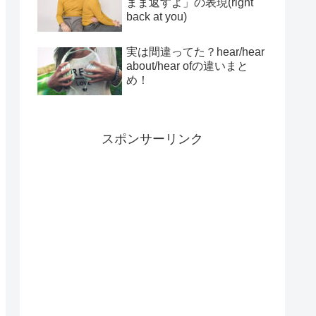
まま返すよ」の表現(right
back at you)
実は間違ってた？hear/hear
about/hear ofの違いまと
め！
スポンサーリンク