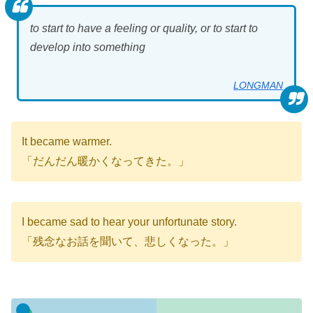
to start to have a feeling or quality, or to start to
develop into something
LONGMAN
It became warmer.
「だんだん暖かくなってきた。」
I became sad to hear your unfortunate story.
「残念なお話を聞いて、悲しくなった。」