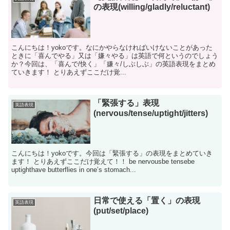
の表現(willing/gladly/reluctant)
こんにちは！yokoです。なにかやらなければいけないことがあった
ときに「喜んでやる」又は「嫌々やる」は英語で何というのでしょう
か？今回は、「喜んで/快く」「嫌々/しぶしぶ」の英語表現をまとめ
ていきます！ とりあえずここだけ覚...
「緊張する」表現
英語表現
(nervous/tense/uptight/jitters)
こんにちは！yokoです。今回は「緊張する」の表現をまとめていき
ます！ とりあえずここだけ覚えて！！ be nervousbe tensebe
uptighthave butterflies in one’s stomach...
日常で使える「置く」の表現
英語表現
(put/set/place)