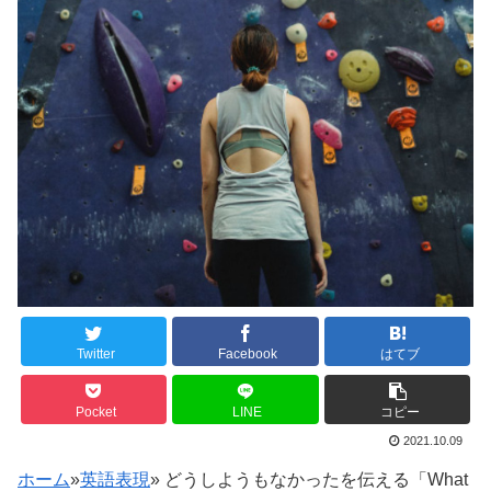
Twitter
Facebook
はてブ
Pocket
LINE
コピー
2021.10.09
ホーム
»
英語表現
»
どうしようもなかったを伝える「What