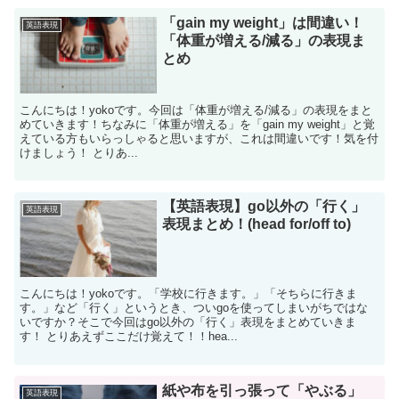
「gain my weight」は間違い！
英語表現
「体重が増える/減る」の表現ま
とめ
こんにちは！yokoです。今回は「体重が増える/減る」の表現をまと
めていきます！ちなみに「体重が増える」を「gain my weight」と覚
えている方もいらっしゃると思いますが、これは間違いです！気を付
けましょう！ とりあ...
【英語表現】go以外の「行く」
英語表現
表現まとめ！(head for/off to)
こんにちは！yokoです。「学校に行きます。」「そちらに行きま
す。」など「行く」というとき、ついgoを使ってしまいがちではな
いですか？そこで今回はgo以外の「行く」表現をまとめていきま
す！ とりあえずここだけ覚えて！！hea...
紙や布を引っ張って「やぶる」
英語表現