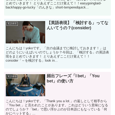
とめていきます！ とりあえずここだけ覚えて！！easygoinglaid-
backhappy-go-lucky「のんきな」short-temperedquick...
【英語表現】「検討する」ってな
英語表現
んいてうの？(consider)
こんにちは！yokoです。「次の会議までに検討しておきます！」は
どのようにいえばいいのでしょうか？今回は、「検討する」の英語表
現をまとめていきます！ とりあえずここだけ覚えて！！
consider「～を検討する」look in...
頻出フレーズ「I bet」「You
英語表現
bet」の使い方
こんにちは！yokoです。「Thank you a lot.」の返しとして相手から
「You bet.」と言われたことがあります。これはどういう意味になる
のでしょうか？「bet」で思い浮かぶのが日本語にもなっている「何
かにベットする」...