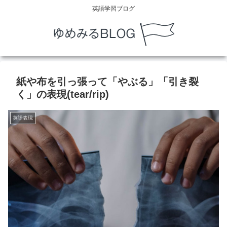
英語学習ブログ
紙や布を引っ張って「やぶる」「引き裂
く」の表現(tear/rip)
英語表現