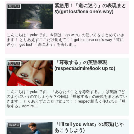
緊急用！「道に迷う」の表現まと
英語表現
め(get lost/lose one’s way)
こんにちは！yokoです。今回は「go with」の使い方をまとめていき
ます！ とりあえずここだけ覚えて！！get lostlose one's way「道に
迷う」 get lost 「道に迷う」を表しま...
「尊敬する」の英語表現
英語表現
(respect/admire/look up to)
こんにちは！yokoです。 「あなたのことを尊敬する。」は英語でど
のようにいうのでしょうか？今回は「尊敬する」の表現をまとめてい
きます！ とりあえずここだけ覚えて！！respect幅広く使われる「尊
敬する」admire...
「I’ll tell you what」の表現(じゃ
英語表現
あこうしよう)