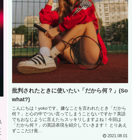
批判されたときに使いたい「だから何？」(So
what?)
こんにちは！yokoです。嫌なことを言われたとき「だから
何？」と心の中でつい言ってしまうことないですか？英語
でもおなじように言えたらスッキリしますよね！今回は
気
「だから何？」の英語表現を紹介していきます！ とりあえ
ん
ずここだけ覚...
こ
2021.08.01
.