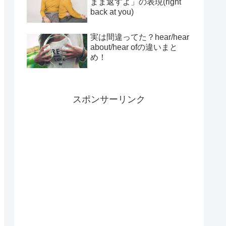
まま返すよ」の表現(right
back at you)
実は間違ってた？hear/hear
about/hear ofの違いまと
め！
スポンサーリンク