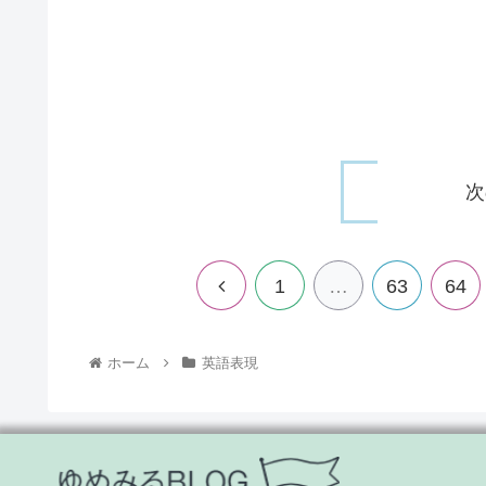
次
1
…
63
64
ホーム
英語表現