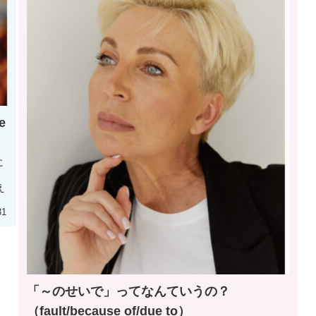
e
に
え
31
「～のせいで」ってなんていうの？
（fault/because of/due to）