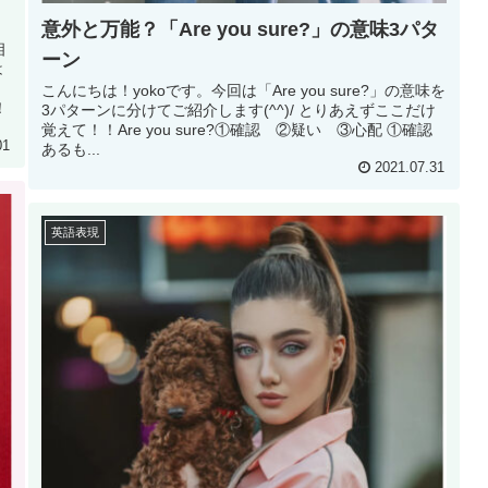
意外と万能？「Are you sure?」の意味3パタ
相
ーン
は
き
こんにちは！yokoです。今回は「Are you sure?」の意味を
！
3パターンに分けてご紹介します(^^)/ とりあえずここだけ
覚えて！！Are you sure?①確認 ②疑い ③心配 ①確認
01
あるも...
2021.07.31
英語表現