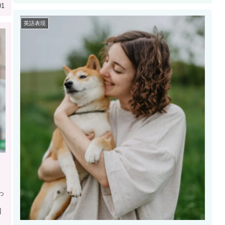
01
英語表現
っ
」
回