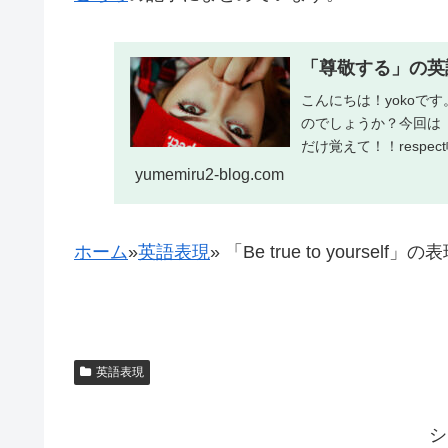
「尊敬する」の英語表現(r
こんにちは！yokoで
のでしょうか？今回は
だけ覚えて！！respec
yumemiru2-blog.com
ホーム
»
英語表現
»
「Be true to yourself
英語表現
シ