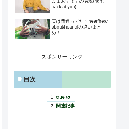
まま返すよ」の表現(right
back at you)
実は間違ってた？hear/hear
about/hear ofの違いまと
め！
スポンサーリンク
目次
true to
関連記事