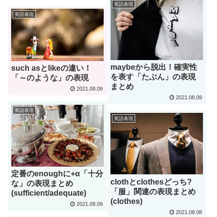
英語表現
英語表現
maybeから脱出！確実性
such asとlikeの違い！
を表す「たぶん」の表現
「～のような」の表現
まとめ
2021.08.09
2021.08.09
英語表現
英語表現
定番のenoughに+α「十分
clothとclothesどっち?
な」の表現まとめ
「服」関連の表現まとめ
(sufficient/adequate)
(clothes)
2021.08.09
2021.08.08