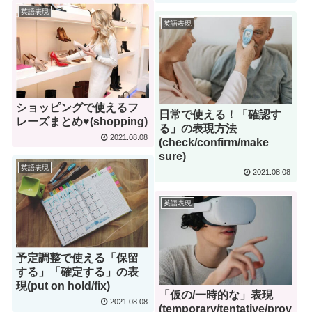
英語表現
英語表現
ショッピングで使えるフ
日常で使える！「確認す
レーズまとめ♥(shopping)
る」の表現方法
2021.08.08
(check/confirm/make
sure)
英語表現
2021.08.08
英語表現
予定調整で使える「保留
する」「確定する」の表
現(put on hold/fix)
「仮の/一時的な」表現
2021.08.08
(temporary/tentative/prov