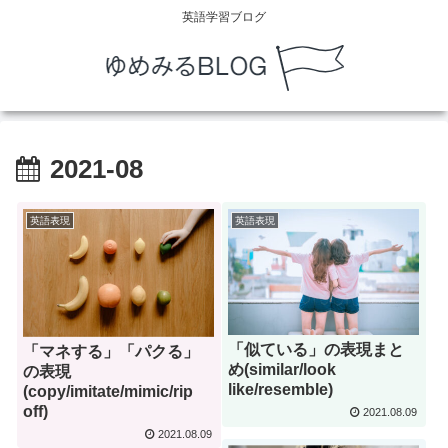
英語学習ブログ
2021-08
英語表現
英語表現
「似ている」の表現まと
「マネする」「パクる」
め(similar/look
の表現
like/resemble)
(copy/imitate/mimic/rip
off)
2021.08.09
2021.08.09