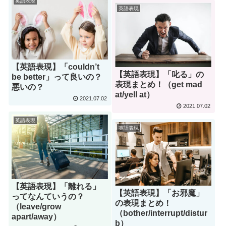
英語表現
英語表現
【英語表現】「couldn’t
【英語表現】「叱る」の
be better」って良いの？
表現まとめ！（get mad
悪いの？
at/yell at）
2021.07.02
2021.07.02
英語表現
英語表現
【英語表現】「離れる」
【英語表現】「お邪魔」
ってなんていうの？
の表現まとめ！
（leave/grow
（bother/interrupt/distur
apart/away）
b）