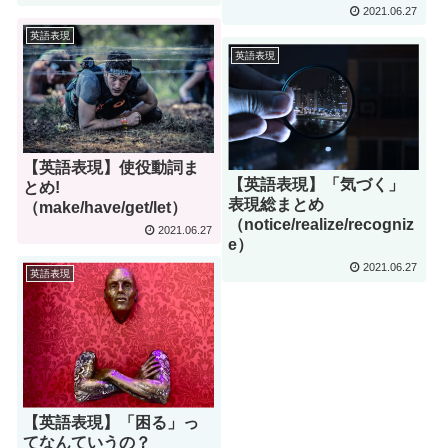
2021.06.27
英語表現
英語表現
【英語表現】使役動詞ま
【英語表現】「気づく」
とめ!
表現総まとめ
（make/have/get/let）
（notice/realize/recogniz
2021.06.27
e）
2021.06.27
英語表現
【英語表現】「困る」っ
てなんていうの？