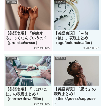
英語表現
英語表現
【英語表現】「約束す
【英語表現】「～前
る」ってなんていうの？
（後）」表現まとめ！
（promise/swear）
（ago/before/in/after）
2021.06.27
2021.06.27
英語表現
英語表現
【英語表現】「思う」の
【英語表現】「しぼりこ
表現まとめ！
む」の表現まとめ！
（think/guess/suppose
（narrow down/filter）
）
2021.06.27