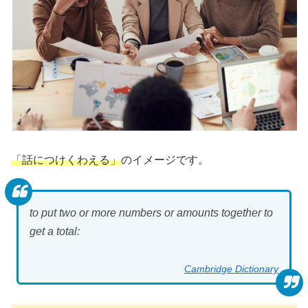
「話につけくわえる」
のイメージです。
to put two or more numbers or amounts together to
get a total:
Cambridge Dictionary