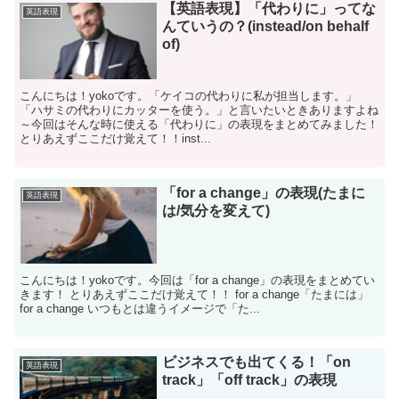
【英語表現】「代わりに」ってな
英語表現
んていうの？(instead/on behalf
of)
こんにちは！yokoです。「ケイコの代わりに私が担当します。」
「ハサミの代わりにカッターを使う。」と言いたいときありますよね
～今回はそんな時に使える「代わりに」の表現をまとめてみました！
とりあえずここだけ覚えて！！inst...
「for a change」の表現(たまに
英語表現
は/気分を変えて)
こんにちは！yokoです。今回は「for a change」の表現をまとめてい
きます！ とりあえずここだけ覚えて！！ for a change「たまには」
for a change いつもとは違うイメージで「た...
ビジネスでも出てくる！「on
英語表現
track」「off track」の表現