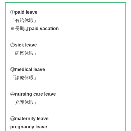
①
paid leave
「有給休暇」
※長期は
paid vacation
②
sick leave
「病気休暇」
③
medical leave
「診療休暇」
④
nursing care leave
「介護休暇」
⑤
maternity leave
pregnancy leave