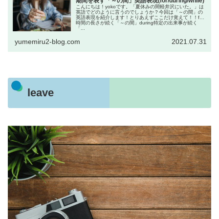
期間を表す「～の間」英語表現(for/during/while)
こんにちは！yokoです。「夏休みの間軽井沢にいた。」は
英語でどのように言うのでしょうか？今回は「～の間」の
英語表現を紹介します！とりあえずここだけ覚えて！！for
時間の長さが続く「～の間」during特定の出来事が続く
「...
yumemiru2-blog.com
2021.07.31
leave