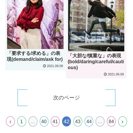
「要求する/求める」の表
「大胆な/慎重な」の表現
現(demand/claim/ask for)
(bold/daring/careful/cauti
2021.09.09
ous)
2021.09.09
次のページ
42
1
…
40
41
43
44
…
84