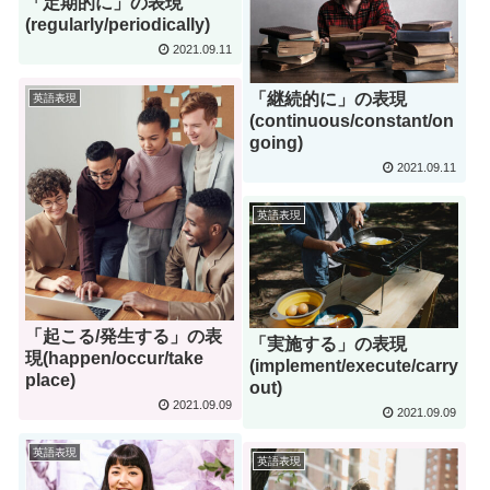
「定期的に」の表現
(regularly/periodically)
2021.09.11
「継続的に」の表現
英語表現
(continuous/constant/on
going)
2021.09.11
英語表現
「起こる/発生する」の表
「実施する」の表現
現(happen/occur/take
(implement/execute/carry
place)
out)
2021.09.09
2021.09.09
英語表現
英語表現