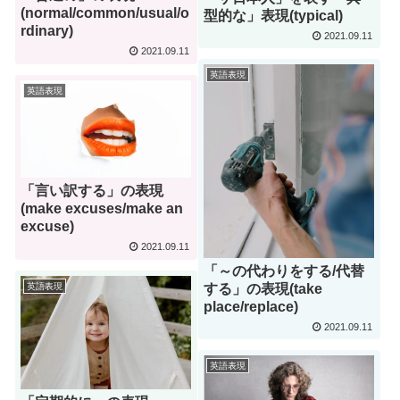
(normal/common/usual/o
型的な」表現(typical)
rdinary)
2021.09.11
2021.09.11
英語表現
英語表現
「言い訳する」の表現
(make excuses/make an
excuse)
2021.09.11
「～の代わりをする/代替
する」の表現(take
英語表現
place/replace)
2021.09.11
英語表現